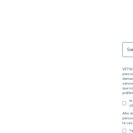
VETWIS
person
demand
servic
que no
préfér
Je
ob
Afin d
person
la cas
J'