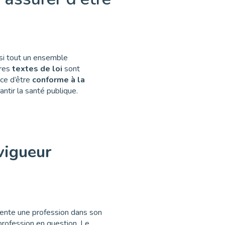
ssi tout un ensemble
tres
textes de loi
sont
nce d’être
conforme à la
antir la santé publique.
vigueur
ente une profession dans son
 profession en question. Le