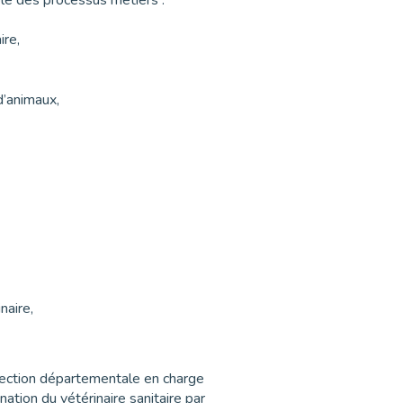
ble des processus métiers :
ire,
d’animaux,
naire,
Direction départementale en charge
ation du vétérinaire sanitaire par