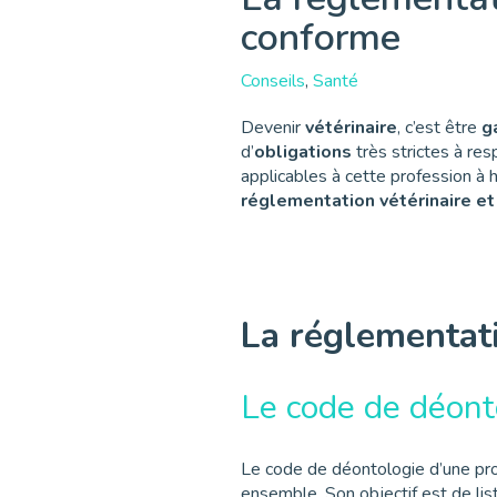
conforme
Conseils
,
Santé
Devenir
vétérinaire
, c’est être
g
d’
obligations
très strictes à res
applicables à cette profession à 
réglementation vétérinaire et 
La réglementati
Le code de déonto
Le code de déontologie d’une pr
ensemble. Son objectif est de list