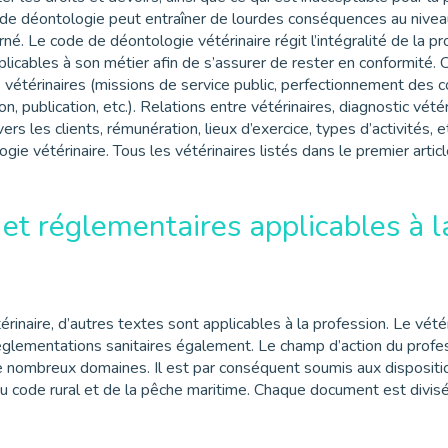
 déontologie peut entraîner de lourdes conséquences au niveau ju
né. Le code de déontologie vétérinaire régit l’intégralité de la pro
licables à son métier afin de s’assurer de rester en conformité. C
vétérinaires (missions de service public, perfectionnement des c
, publication, etc.). Relations entre vétérinaires, diagnostic vétér
rs les clients, rémunération, lieux d’exercice, types d’activités,
gie vétérinaire. Tous les vétérinaires listés dans le premier arti
s et réglementaires applicables à l
rinaire, d’autres textes sont applicables à la profession. Le vét
réglementations sanitaires également. Le champ d’action du profe
de nombreux domaines. Il est par conséquent soumis aux dispositi
u code rural et de la pêche maritime. Chaque document est divisé 