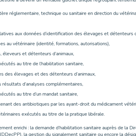
destiné à devenir un véritable guichet unique regroupant l’ensem
ctère réglementaire, technique ou sanitaire en direction du vétérina
elatives aux données d’identification des élevages et détenteurs 
es au vétérinaire (identité, formations, autorisations),
s, éleveurs et détenteurs d’animaux,
écutés au titre de l’habilitation sanitaire,
es des élevages et des détenteurs d’animaux,
 résultats d’analyses complémentaires,
xécutés au titre d’un mandat sanitaire,
nant des antibiotiques par les ayant-droit du médicament vétéri
étérinaires exécutés au titre de la pratique libérale.
ement enrichi : la demande d’habilitation sanitaire auprès de la 
(DDecPP), la gestion du signalement sanitaire ou encore la désign