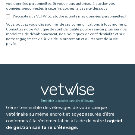
vos données personnelles. Si vous nous autorisez à stocker vos
données personnelles à cette fin, cochez la case ci-dessous.
J'accepte que VETWISE stocke et traite mes données personnelles.
*
Vous pouvez vous désabonner de ces communications à tout moment.
Consultez notre Politique de confidentialité pour en savoir plus sur nos
modalités de désabonnement, nos politiques de confidentialité et sur
notre engagement vis-à-vis de la protection et du respect de la vie
privée.
Gérez l’ensemble des élevages de votre clinique
vétérinaire au même endroit et soyez assurés d’être
conformes à la réglementation à l’aide de notre
logiciel
de gestion sanitaire d’élevage.