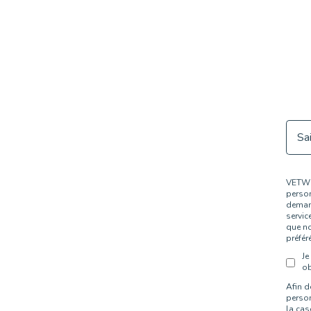
VETWIS
person
demand
servic
que no
préfér
Je
ob
Afin d
person
la cas